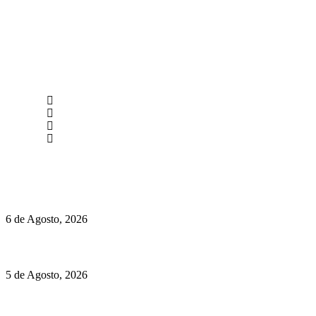
newmen@yourbranding.pt
(+351) 211 358 184
Instagram
Facebook
Políticas de Privacidade
Políticas de Cookies
O mundo prefere vinhos mais frescos e menos alcoólicos
6 de Agosto, 2026
Hispano Suiza Carmen Sagrera: 1115 cv ao serviço do instinto
5 de Agosto, 2026
Quinta da Moscadinha apresenta as novidades de Sidra e
Aguardente