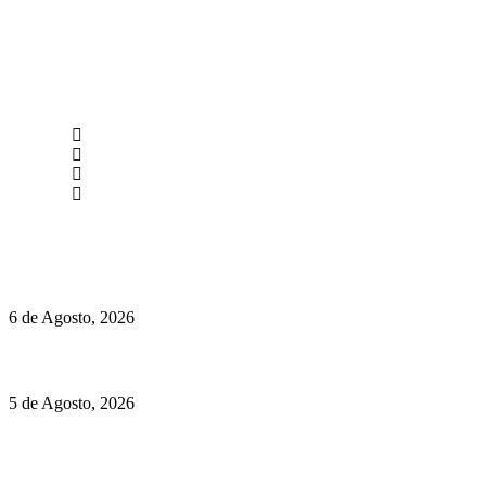
newmen@yourbranding.pt
(+351) 211 358 184
Instagram
Facebook
Políticas de Privacidade
Políticas de Cookies
O mundo prefere vinhos mais frescos e menos alcoólicos
6 de Agosto, 2026
Hispano Suiza Carmen Sagrera: 1115 cv ao serviço do instinto
5 de Agosto, 2026
Quinta da Moscadinha apresenta as novidades de Sidra e
Aguardente