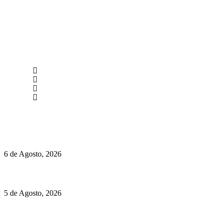
newmen@yourbranding.pt
(+351) 211 358 184
Instagram
Facebook
Políticas de Privacidade
Políticas de Cookies
O mundo prefere vinhos mais frescos e menos alcoólicos
6 de Agosto, 2026
Hispano Suiza Carmen Sagrera: 1115 cv ao serviço do instinto
5 de Agosto, 2026
Quinta da Moscadinha apresenta as novidades de Sidra e
Aguardente