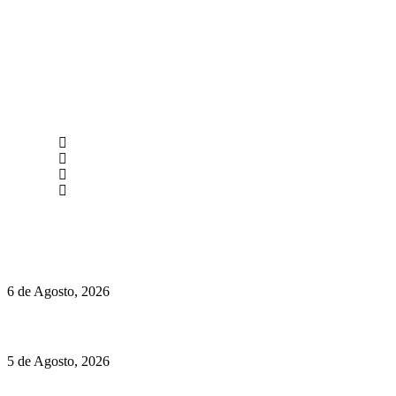
newmen@yourbranding.pt
(+351) 211 358 184
Instagram
Facebook
Políticas de Privacidade
Políticas de Cookies
O mundo prefere vinhos mais frescos e menos alcoólicos
6 de Agosto, 2026
Hispano Suiza Carmen Sagrera: 1115 cv ao serviço do instinto
5 de Agosto, 2026
Quinta da Moscadinha apresenta as novidades de Sidra e