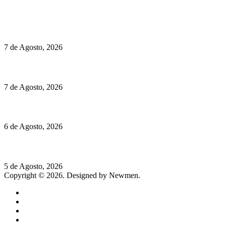
Políticas de Cookies
Preços do Audi Q7 começam nos 110 mil euros
7 de Agosto, 2026
Chegou o novo Pêra Doce Branco Fresh Edition – Um vinho que t
7 de Agosto, 2026
O mundo prefere vinhos mais frescos e menos alcoólicos
6 de Agosto, 2026
Hispano Suiza Carmen Sagrera: 1115 cv ao serviço do instinto
5 de Agosto, 2026
Copyright © 2026. Designed by Newmen.
Home
General
Sociedade
Destaques do dia