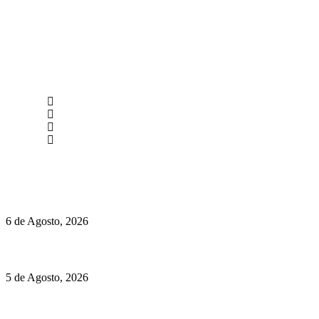
newmen@yourbranding.pt
(+351) 211 358 184
Instagram
Facebook
Políticas de Privacidade
Políticas de Cookies
O mundo prefere vinhos mais frescos e menos alcoólicos
6 de Agosto, 2026
Hispano Suiza Carmen Sagrera: 1115 cv ao serviço do instinto
5 de Agosto, 2026
Quinta da Moscadinha apresenta as novidades de Sidra e
Aguardente