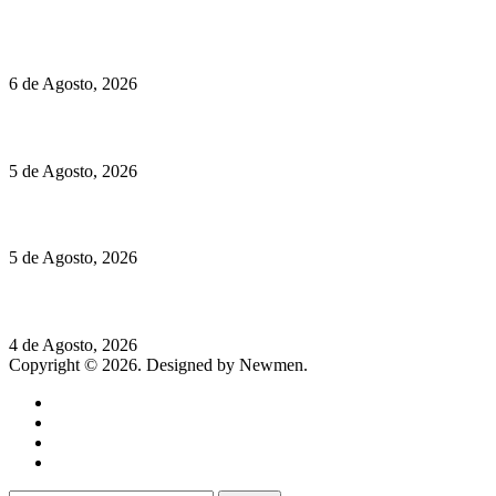
O mundo prefere vinhos mais frescos e menos alcoólicos
6 de Agosto, 2026
Hispano Suiza Carmen Sagrera: 1115 cv ao serviço do instinto
5 de Agosto, 2026
Quinta da Moscadinha apresenta as novidades de Sidra e Aguar
5 de Agosto, 2026
Rússia: Aqui até as bombas atómicas são ortodoxas – um texto d
4 de Agosto, 2026
Copyright © 2026. Designed by Newmen.
Home
General
Sociedade
Destaques do dia