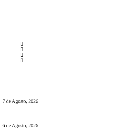
newmen@yourbranding.pt
(+351) 211 358 184
Instagram
Facebook
Políticas de Privacidade
Políticas de Cookies
Chegou o novo Pêra Doce Branco Fresh Edition – Um vinho
que traz mais frescura ao verão
7 de Agosto, 2026
O mundo prefere vinhos mais frescos e menos alcoólicos
6 de Agosto, 2026
Hispano Suiza Carmen Sagrera: 1115 cv ao serviço do instinto