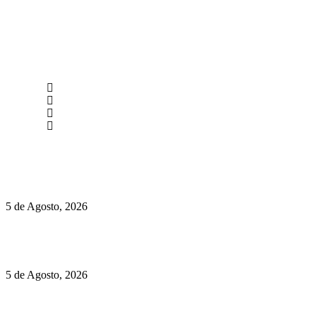
newmen@yourbranding.pt
(+351) 211 358 184
Instagram
Facebook
Políticas de Privacidade
Políticas de Cookies
Hispano Suiza Carmen Sagrera: 1115 cv ao serviço do instinto
5 de Agosto, 2026
Quinta da Moscadinha apresenta as novidades de Sidra e
Aguardente
5 de Agosto, 2026
Rússia: Aqui até as bombas atómicas são ortodoxas – um texto
de José Milhazes