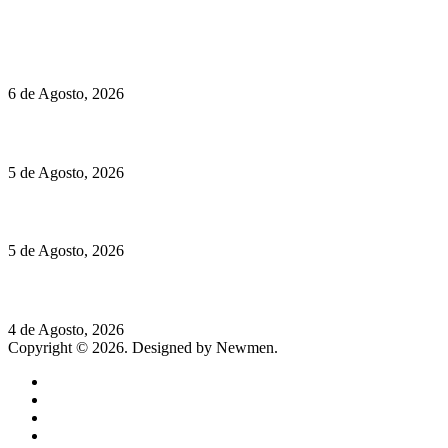
Políticas de Cookies
O mundo prefere vinhos mais frescos e menos alcoólicos
6 de Agosto, 2026
Hispano Suiza Carmen Sagrera: 1115 cv ao serviço do instinto
5 de Agosto, 2026
Quinta da Moscadinha apresenta as novidades de Sidra e Aguar
5 de Agosto, 2026
Rússia: Aqui até as bombas atómicas são ortodoxas – um texto d
4 de Agosto, 2026
Copyright © 2026. Designed by Newmen.
Home
General
Sociedade
Destaques do dia