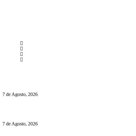
newmen@yourbranding.pt
(+351) 211 358 184
Instagram
Facebook
Políticas de Privacidade
Políticas de Cookies
Preços do Audi Q7 começam nos 110 mil euros
7 de Agosto, 2026
Chegou o novo Pêra Doce Branco Fresh Edition – Um vinho
que traz mais frescura ao verão
7 de Agosto, 2026
O mundo prefere vinhos mais frescos e menos alcoólicos