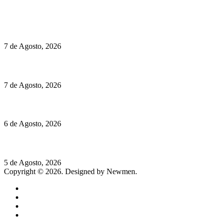
Políticas de Cookies
Preços do Audi Q7 começam nos 110 mil euros
7 de Agosto, 2026
Chegou o novo Pêra Doce Branco Fresh Edition – Um vinho que t
7 de Agosto, 2026
O mundo prefere vinhos mais frescos e menos alcoólicos
6 de Agosto, 2026
Hispano Suiza Carmen Sagrera: 1115 cv ao serviço do instinto
5 de Agosto, 2026
Copyright © 2026. Designed by Newmen.
Home
General
Sociedade
Destaques do dia