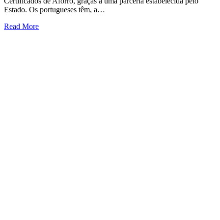
Certificados de Aforro, graças a uma parceria estabelecida pelo
Estado. Os portugueses têm, a…
Read More