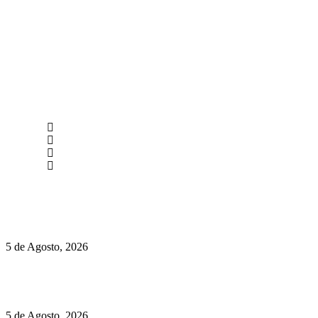
newmen@yourbranding.pt
(+351) 211 358 184
Instagram
Facebook
Políticas de Privacidade
Políticas de Cookies
Hispano Suiza Carmen Sagrera: 1115 cv ao serviço do instinto
5 de Agosto, 2026
Quinta da Moscadinha apresenta as novidades de Sidra e
Aguardente
5 de Agosto, 2026