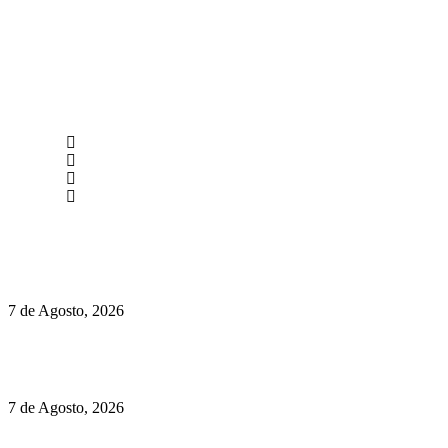
newmen@yourbranding.pt
(+351) 211 358 184
Instagram
Facebook
Políticas de Privacidade
Políticas de Cookies
Preços do Audi Q7 começam nos 110 mil euros
7 de Agosto, 2026
Chegou o novo Pêra Doce Branco Fresh Edition – Um vinho
que traz mais frescura ao verão
7 de Agosto, 2026
O mundo prefere vinhos mais frescos e menos alcoólicos