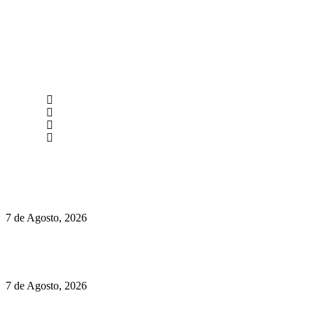
newmen@yourbranding.pt
(+351) 211 358 184
Instagram
Facebook
Políticas de Privacidade
Políticas de Cookies
Preços do Audi Q7 começam nos 110 mil euros
7 de Agosto, 2026
Chegou o novo Pêra Doce Branco Fresh Edition – Um vinho
que traz mais frescura ao verão
7 de Agosto, 2026
O mundo prefere vinhos mais frescos e menos alcoólicos