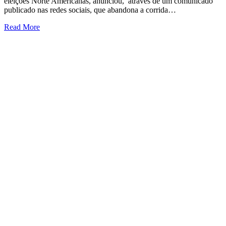
eleições Norte Americanas, anunciou, através de um comunicado
publicado nas redes sociais, que abandona a corrida…
Read More