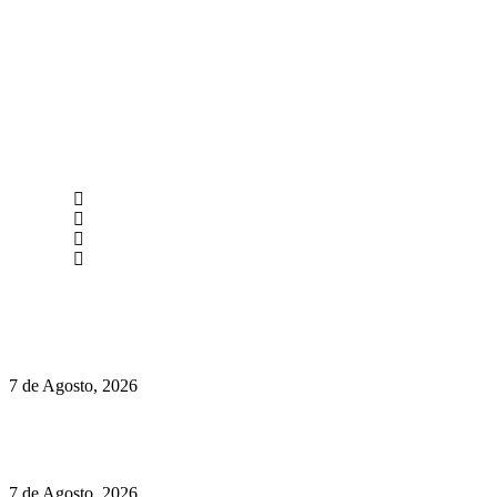
newmen@yourbranding.pt
(+351) 211 358 184
Instagram
Facebook
Políticas de Privacidade
Políticas de Cookies
Preços do Audi Q7 começam nos 110 mil euros
7 de Agosto, 2026
Chegou o novo Pêra Doce Branco Fresh Edition – Um vinho
que traz mais frescura ao verão
7 de Agosto, 2026