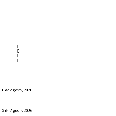
newmen@yourbranding.pt
(+351) 211 358 184
Instagram
Facebook
Políticas de Privacidade
Políticas de Cookies
O mundo prefere vinhos mais frescos e menos alcoólicos
6 de Agosto, 2026
Hispano Suiza Carmen Sagrera: 1115 cv ao serviço do instinto
5 de Agosto, 2026