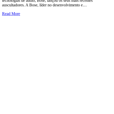
tecnologias de áudio, Bose, lançou os seus mais recentes
auscultadores. A Bose, líder no desenvolvimento e…
Read More