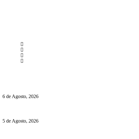
newmen@yourbranding.pt
(+351) 211 358 184
Instagram
Facebook
Políticas de Privacidade
Políticas de Cookies
O mundo prefere vinhos mais frescos e menos alcoólicos
6 de Agosto, 2026
Hispano Suiza Carmen Sagrera: 1115 cv ao serviço do instinto
5 de Agosto, 2026
Quinta da Moscadinha apresenta as novidades de Sidra e
Aguardente