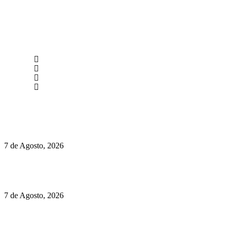
newmen@yourbranding.pt
(+351) 211 358 184
Instagram
Facebook
Políticas de Privacidade
Políticas de Cookies
Preços do Audi Q7 começam nos 110 mil euros
7 de Agosto, 2026
Chegou o novo Pêra Doce Branco Fresh Edition – Um vinho
que traz mais frescura ao verão
7 de Agosto, 2026
O mundo prefere vinhos mais frescos e menos alcoólicos