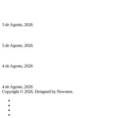
Políticas de Cookies
Hispano Suiza Carmen Sagrera: 1115 cv ao serviço do instinto
5 de Agosto, 2026
Quinta da Moscadinha apresenta as novidades de Sidra e Aguar
5 de Agosto, 2026
Rússia: Aqui até as bombas atómicas são ortodoxas – um texto d
4 de Agosto, 2026
Lamborghini Revuelto Miura 60° Homage: o passado regressa a 
4 de Agosto, 2026
Copyright © 2026. Designed by Newmen.
Home
General
Sociedade
Destaques do dia