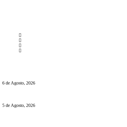
newmen@yourbranding.pt
(+351) 211 358 184
Instagram
Facebook
Políticas de Privacidade
Políticas de Cookies
O mundo prefere vinhos mais frescos e menos alcoólicos
6 de Agosto, 2026
Hispano Suiza Carmen Sagrera: 1115 cv ao serviço do instinto
5 de Agosto, 2026
Quinta da Moscadinha apresenta as novidades de Sidra e
Aguardente