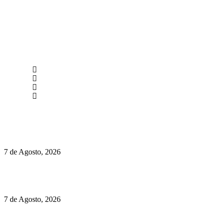
newmen@yourbranding.pt
(+351) 211 358 184
Instagram
Facebook
Políticas de Privacidade
Políticas de Cookies
Preços do Audi Q7 começam nos 110 mil euros
7 de Agosto, 2026
Chegou o novo Pêra Doce Branco Fresh Edition – Um vinho
que traz mais frescura ao verão
7 de Agosto, 2026
O mundo prefere vinhos mais frescos e menos alcoólicos