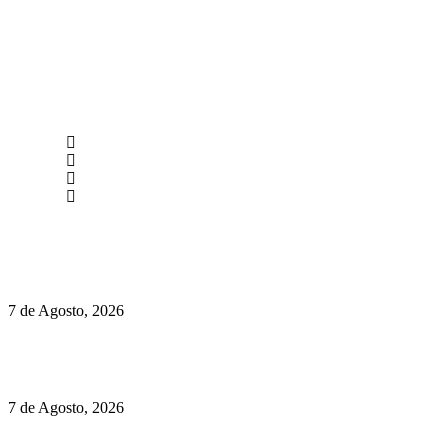
newmen@yourbranding.pt
(+351) 211 358 184
Instagram
Facebook
Políticas de Privacidade
Políticas de Cookies
Preços do Audi Q7 começam nos 110 mil euros
7 de Agosto, 2026
Chegou o novo Pêra Doce Branco Fresh Edition – Um vinho
que traz mais frescura ao verão
7 de Agosto, 2026
O mundo prefere vinhos mais frescos e menos alcoólicos