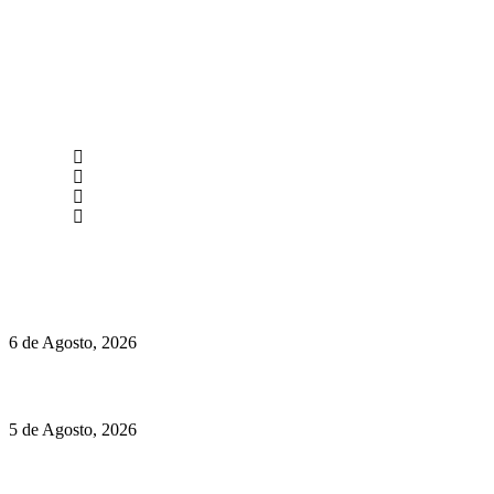
newmen@yourbranding.pt
(+351) 211 358 184
Instagram
Facebook
Políticas de Privacidade
Políticas de Cookies
O mundo prefere vinhos mais frescos e menos alcoólicos
6 de Agosto, 2026
Hispano Suiza Carmen Sagrera: 1115 cv ao serviço do instinto
5 de Agosto, 2026
Quinta da Moscadinha apresenta as novidades de Sidra e
Aguardente