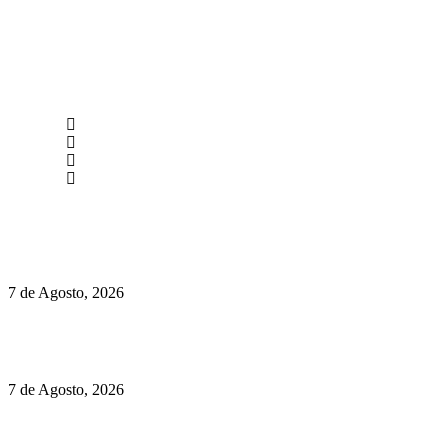
newmen@yourbranding.pt
(+351) 211 358 184
Instagram
Facebook
Políticas de Privacidade
Políticas de Cookies
Preços do Audi Q7 começam nos 110 mil euros
7 de Agosto, 2026
Chegou o novo Pêra Doce Branco Fresh Edition – Um vinho
que traz mais frescura ao verão
7 de Agosto, 2026
O mundo prefere vinhos mais frescos e menos alcoólicos