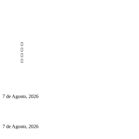
newmen@yourbranding.pt
(+351) 211 358 184
Instagram
Facebook
Políticas de Privacidade
Políticas de Cookies
Preços do Audi Q7 começam nos 110 mil euros
7 de Agosto, 2026
Chegou o novo Pêra Doce Branco Fresh Edition – Um vinho
que traz mais frescura ao verão
7 de Agosto, 2026
O mundo prefere vinhos mais frescos e menos alcoólicos