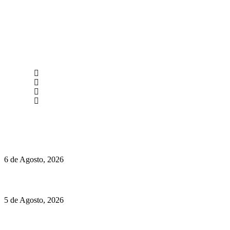
newmen@yourbranding.pt
(+351) 211 358 184
Instagram
Facebook
Políticas de Privacidade
Políticas de Cookies
O mundo prefere vinhos mais frescos e menos alcoólicos
6 de Agosto, 2026
Hispano Suiza Carmen Sagrera: 1115 cv ao serviço do instinto
5 de Agosto, 2026
Quinta da Moscadinha apresenta as novidades de Sidra e
Aguardente