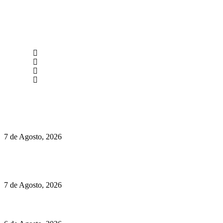
newmen@yourbranding.pt
(+351) 211 358 184
Instagram
Facebook
Políticas de Privacidade
Políticas de Cookies
Preços do Audi Q7 começam nos 110 mil euros
7 de Agosto, 2026
Chegou o novo Pêra Doce Branco Fresh Edition – Um vinho
que traz mais frescura ao verão
7 de Agosto, 2026
O mundo prefere vinhos mais frescos e menos alcoólicos