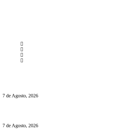
newmen@yourbranding.pt
(+351) 211 358 184
Instagram
Facebook
Políticas de Privacidade
Políticas de Cookies
Preços do Audi Q7 começam nos 110 mil euros
7 de Agosto, 2026
Chegou o novo Pêra Doce Branco Fresh Edition – Um vinho
que traz mais frescura ao verão
7 de Agosto, 2026
O mundo prefere vinhos mais frescos e menos alcoólicos