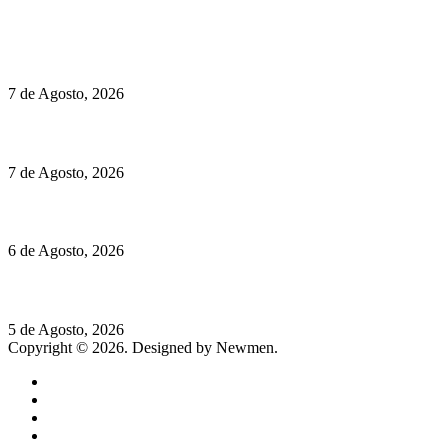
Políticas de Cookies
Preços do Audi Q7 começam nos 110 mil euros
7 de Agosto, 2026
Chegou o novo Pêra Doce Branco Fresh Edition – Um vinho que t
7 de Agosto, 2026
O mundo prefere vinhos mais frescos e menos alcoólicos
6 de Agosto, 2026
Hispano Suiza Carmen Sagrera: 1115 cv ao serviço do instinto
5 de Agosto, 2026
Copyright © 2026. Designed by Newmen.
Home
General
Sociedade
Destaques do dia