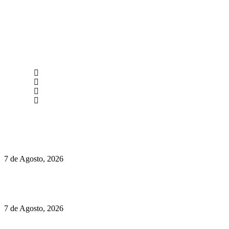
newmen@yourbranding.pt
(+351) 211 358 184
Instagram
Facebook
Políticas de Privacidade
Políticas de Cookies
Preços do Audi Q7 começam nos 110 mil euros
7 de Agosto, 2026
Chegou o novo Pêra Doce Branco Fresh Edition – Um vinho
que traz mais frescura ao verão
7 de Agosto, 2026
O mundo prefere vinhos mais frescos e menos alcoólicos