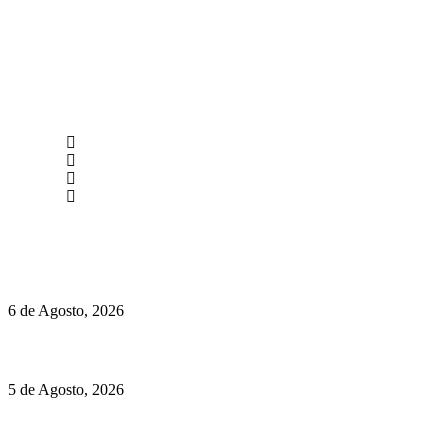
newmen@yourbranding.pt
(+351) 211 358 184
Instagram
Facebook
Políticas de Privacidade
Políticas de Cookies
O mundo prefere vinhos mais frescos e menos alcoólicos
6 de Agosto, 2026
Hispano Suiza Carmen Sagrera: 1115 cv ao serviço do instinto
5 de Agosto, 2026
Quinta da Moscadinha apresenta as novidades de Sidra e
Aguardente