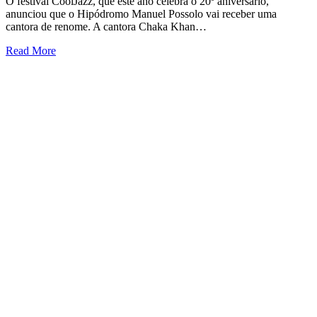
O festival CoolJazz, que este ano celebra o 20º aniversário,
anunciou que o Hipódromo Manuel Possolo vai receber uma
cantora de renome. A cantora Chaka Khan…
Read More