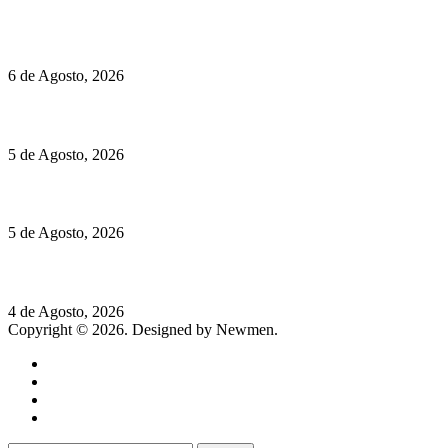
O mundo prefere vinhos mais frescos e menos alcoólicos
6 de Agosto, 2026
Hispano Suiza Carmen Sagrera: 1115 cv ao serviço do instinto
5 de Agosto, 2026
Quinta da Moscadinha apresenta as novidades de Sidra e Aguar
5 de Agosto, 2026
Rússia: Aqui até as bombas atómicas são ortodoxas – um texto d
4 de Agosto, 2026
Copyright © 2026. Designed by Newmen.
Home
General
Sociedade
Destaques do dia