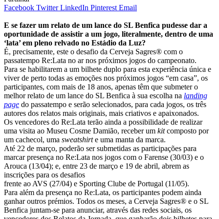
Facebook
Twitter
LinkedIn
Pinterest
Email
E se fazer um relato de um lance do SL Benfica pudesse dar a
oportunidade de assistir a um jogo, literalmente, dentro de uma
‘lata’ em pleno relvado no Estádio da Luz?
É, precisamente, este o desafio da Cerveja Sagres® com o
passatempo Re:Lata no ar nos próximos jogos do campeonato.
Para se habilitarem a um bilhete duplo para esta experiência única e
viver de perto todas as emoções nos próximos jogos “em casa”, os
participantes, com mais de 18 anos, apenas têm que submeter o
melhor relato de um lance do SL Benfica à sua escolha na
landing
page
do passatempo e serão selecionados, para cada jogos, os três
autores dos relatos mais originais, mais criativos e apaixonados.
Os vencedores do Re:Lata terão ainda a possibilidade de realizar
uma visita ao Museu Cosme Damião, receber um
kit
composto por
um cachecol, uma
sweatshirt
e uma manta da marca.
Até 22 de março, poderão ser submetidas as participações para
marcar presença no Re:Lata nos jogos com o Farense (30/03) e o
Arouca (13/04); e, entre 23 de março e 19 de abril, abrem as
inscrições para os desafios
frente ao AVS (27/04) e Sporting Clube de Portugal (11/05).
Para além da presença no Re:Lata, os participantes podem ainda
ganhar outros prémios. Todos os meses, a Cerveja Sagres® e o SL
Benfica juntam-se para anunciar, através das redes sociais, os
vencedores dos Relatos da Jornada, que ganharão dois bilhetes para