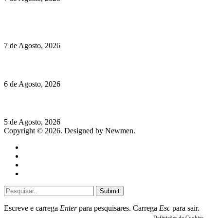
Chegou o novo Pêra Doce Branco Fresh Edition – Um vinho
que traz mais frescura ao verão
7 de Agosto, 2026
O mundo prefere vinhos mais frescos e menos alcoólicos
6 de Agosto, 2026
Hispano Suiza Carmen Sagrera: 1115 cv ao serviço do instinto
5 de Agosto, 2026
Copyright © 2026. Designed by Newmen.
Home
General
Sociedade
Destaques do dia
Submit
Escreve e carrega
Enter
para pesquisares. Carrega
Esc
para sair.
Definições de Cookies