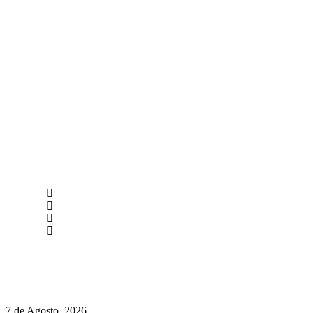
newmen@yourbranding.pt
(+351) 211 358 184
Instagram
Facebook
Políticas de Privacidade
Políticas de Cookies
Preços do Audi Q7 começam nos 110 mil euros
7 de Agosto, 2026