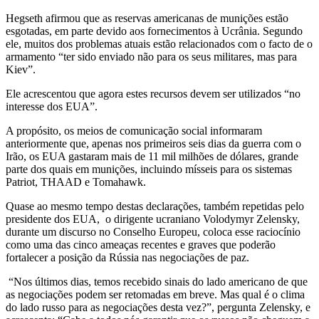
Hegseth afirmou que as reservas americanas de munições estão
esgotadas, em parte devido aos fornecimentos à Ucrânia. Segundo
ele, muitos dos problemas atuais estão relacionados com o facto de o
armamento “ter sido enviado não para os seus militares, mas para
Kiev”.
Ele acrescentou que agora estes recursos devem ser utilizados “no
interesse dos EUA”.
A propósito, os meios de comunicação social informaram
anteriormente que, apenas nos primeiros seis dias da guerra com o
Irão, os EUA gastaram mais de 11 mil milhões de dólares, grande
parte dos quais em munições, incluindo mísseis para os sistemas
Patriot, THAAD e Tomahawk.
Quase ao mesmo tempo destas declarações, também repetidas pelo
presidente dos EUA,
o dirigente ucraniano Volodymyr Zelensky,
durante um discurso no Conselho Europeu, coloca esse raciocínio
como uma das cinco ameaças recentes e graves que poderão
fortalecer a posição da Rússia nas negociações de paz.
“Nos últimos dias, temos recebido sinais do lado americano de que
as negociações podem ser retomadas em breve. Mas qual é o clima
do lado russo para as negociações desta vez?”, pergunta Zelensky, e