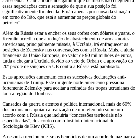
acrescenta: “Cabe a todos nós garantir que os russos não cheguem a
essas negociações com a sensação de que a sua posição foi
significativamente fortalecida. E não apenas por causa da situação
em torno do Irão, que está a aumentar os preços globais do
petróleo”.
Além da Rússia estar a encher os seus cofres com dólares e yuans, o
Kremlin acredita que a redução do abastecimento de armas norte-
americanas, principalmente mísseis, à Ucrânia, irá enfraquecer as
posições de Zelensky nas conversações com a Rússia. Mais, a ajuda
financeira da União Europeia, no valor de 90 mil milhões de euros,
tarda a chegar à Ucrânia devido ao veto de Orban e a aprovação do
20º pacote de sanções da UE contra a Rússia está paralisado.
Estas apreensões aumentam com as sucessivas declarações anti-
ucranianas de Trump. Este dirigente norte-americano pressiona
fortemente Zelensky para aceitar a retiradas das tropas ucranianas de
toda a região de Donbass.
Cansados da guerra e atentos à política internacional, mais de 60%
dos ucranianos apoiam a realização de um referendo sobre um
acordo com a Rússia que incluiria “concessões territoriais não
especificadas”, de acordo com o Instituto Internacional de
Sociologia de Kiev (KIIS).
A pesquisa revelou que, se os benefícios de um acordo de paz para a