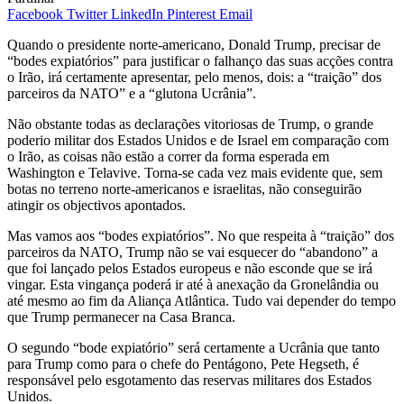
Facebook
Twitter
LinkedIn
Pinterest
Email
Quando o presidente norte-americano, Donald Trump, precisar de
“bodes expiatórios” para justificar o falhanço das suas acções contra
o Irão, irá certamente apresentar, pelo menos, dois: a “traição” dos
parceiros da NATO” e a “glutona Ucrânia”.
Não obstante todas as declarações vitoriosas de Trump, o grande
poderio militar dos Estados Unidos e de Israel em comparação com
o Irão, as coisas não estão a correr da forma esperada em
Washington e Telavive. Torna-se cada vez mais evidente que, sem
botas no terreno norte-americanos e israelitas, não conseguirão
atingir os objectivos apontados.
Mas vamos aos “bodes expiatórios”. No que respeita à “traição” dos
parceiros da NATO, Trump não se vai esquecer do “abandono” a
que foi lançado pelos Estados europeus e não esconde que se irá
vingar. Esta vingança poderá ir até à anexação da Gronelândia ou
até mesmo ao fim da Aliança Atlântica. Tudo vai depender do tempo
que Trump permanecer na Casa Branca.
O segundo “bode expiatório” será certamente a Ucrânia que tanto
para Trump como para o chefe do Pentágono, Pete Hegseth, é
responsável pelo esgotamento das reservas militares dos Estados
Unidos.