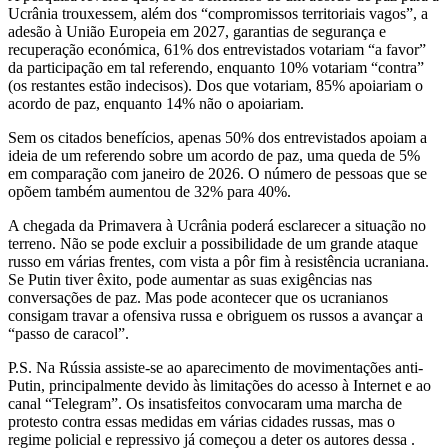
Ucrânia trouxessem, além dos “compromissos territoriais vagos”, a
adesão à União Europeia em 2027, garantias de segurança e
recuperação económica, 61% dos entrevistados votariam “a favor”
da participação em tal referendo, enquanto 10% votariam “contra”
(os restantes estão indecisos). Dos que votariam, 85% apoiariam o
acordo de paz, enquanto 14% não o apoiariam.
Sem os citados benefícios, apenas 50% dos entrevistados apoiam a
ideia de um referendo sobre um acordo de paz, uma queda de 5%
em comparação com janeiro de 2026. O número de pessoas que se
opõem também aumentou de 32% para 40%.
A chegada da Primavera à Ucrânia poderá esclarecer a situação no
terreno. Não se pode excluir a possibilidade de um grande ataque
russo em várias frentes, com vista a pôr fim à resistência ucraniana.
Se Putin tiver êxito, pode aumentar as suas exigências nas
conversações de paz. Mas pode acontecer que os ucranianos
consigam travar a ofensiva russa e obriguem os russos a avançar a
“passo de caracol”.
P.S. Na Rússia assiste-se ao aparecimento de movimentações anti-
Putin, principalmente devido às limitações do acesso à Internet e ao
canal “Telegram”. Os insatisfeitos convocaram uma marcha de
protesto contra essas medidas em várias cidades russas, mas o
regime policial e repressivo já começou a deter os autores dessa .