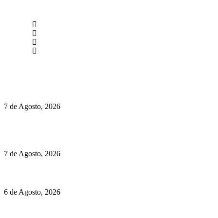
newmen@yourbranding.pt
(+351) 211 358 184
Instagram
Facebook
Políticas de Privacidade
Políticas de Cookies
Preços do Audi Q7 começam nos 110 mil euros
7 de Agosto, 2026
Chegou o novo Pêra Doce Branco Fresh Edition – Um vinho
que traz mais frescura ao verão
7 de Agosto, 2026
O mundo prefere vinhos mais frescos e menos alcoólicos
6 de Agosto, 2026
Hispano Suiza Carmen Sagrera: 1115 cv ao serviço do instinto