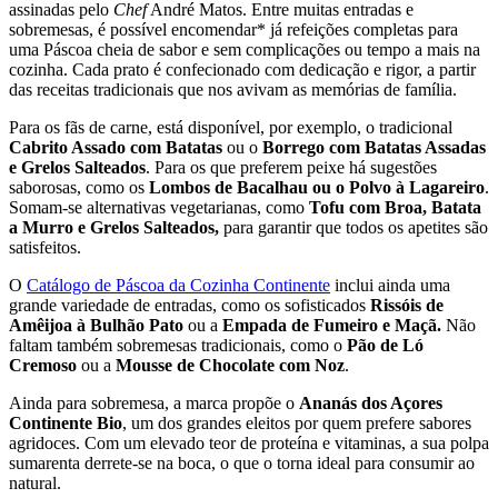
assinadas pelo
Chef
André Matos. Entre muitas entradas e
sobremesas, é possível encomendar* já refeições completas para
uma Páscoa cheia de sabor e sem complicações ou tempo a mais na
cozinha. Cada prato é confecionado com dedicação e rigor, a partir
das receitas tradicionais que nos avivam as memórias de família.
Para os fãs de carne, está disponível, por exemplo, o tradicional
Cabrito Assado com Batatas
ou o
Borrego com Batatas Assadas
e Grelos Salteados
. Para os que preferem peixe há sugestões
saborosas, como os
Lombos de Bacalhau ou o Polvo à Lagareiro
.
Somam-se alternativas vegetarianas, como
Tofu com Broa, Batata
a Murro e Grelos Salteados,
para garantir que todos os apetites são
satisfeitos.
O
Catálogo de Páscoa da Cozinha Continente
inclui ainda uma
grande variedade de entradas, como os sofisticados
Rissóis de
Amêijoa à Bulhão Pato
ou a
Empada de Fumeiro e Maçã.
Não
faltam também sobremesas tradicionais, como o
Pão de Ló
Cremoso
ou a
Mousse de Chocolate com Noz
.
Ainda para sobremesa, a marca propõe o
Ananás dos Açores
Continente Bio
, um dos grandes eleitos por quem prefere sabores
agridoces. Com um elevado teor de proteína e vitaminas, a sua polpa
sumarenta derrete-se na boca, o que o torna ideal para consumir ao
natural.