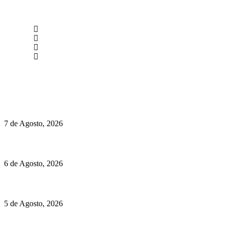
newmen@yourbranding.pt
(+351) 211 358 184
Instagram
Facebook
Políticas de Privacidade
Políticas de Cookies
Chegou o novo Pêra Doce Branco Fresh Edition – Um vinho
que traz mais frescura ao verão
7 de Agosto, 2026
O mundo prefere vinhos mais frescos e menos alcoólicos
6 de Agosto, 2026
Hispano Suiza Carmen Sagrera: 1115 cv ao serviço do instinto
5 de Agosto, 2026
Quinta da Moscadinha apresenta as novidades de Sidra e