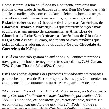
Como sempre, a feira da Páscoa no Continente apresenta uma
enorme diversidade de amêndoas da marca Bem Me Quer, das mais
simples e tradicionais, com chocolate de leite ou chocolate negro,
aos sabores tendência mais irreverentes, como as opções de
Pistácios cobertos com Chocolate de Leite
ou as
Amêndoas de
Chocolate Branco e Maracujá
. Os que preferem soluções mais
equilibradas têm mesmo de experimentar as
Amêndoas de
Chocolate de Leite Sem Açúcar
e as
Amêndoas de Chocolate
Negro Sem Açúcar
. E, claro, não faltam os ovos temáticos que
todas as crianças adoram, entre os quais o
Ovo de Chocolate As
Guerreiras do K-Pop.
E se lá em casa não gostam de amêndoas, o Continente propõe a
nova gama de chocolate negro com três variedades:
72% Cacau
,
72% Cacau Flor de Sal
e
85% Cacau
.
Estas são apenas algumas das propostas cuidadosamente pensadas
para rechear a mesa de Páscoa, disponíveis nas lojas Continente e no
Continente Online durante a feira da Páscoa, até dia 5 de abril.
*As encomendas podem ser feitas até 29 de março, no balcão take-
away Cozinha Continente nas lojas Continente, por telefone (210
155 555) ou online, em continente.pt. Posteriormente, podem ser
recolhidas em loja até dia 5 de abril, às 12h. Podem ainda ser
entregues em casa, através do Continente Online, ou levantadas em