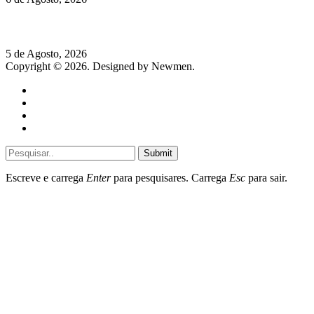
Hispano Suiza Carmen Sagrera: 1115 cv ao serviço do instinto
5 de Agosto, 2026
Copyright © 2026. Designed by Newmen.
Home
General
Sociedade
Destaques do dia
Submit
Escreve e carrega
Enter
para pesquisares. Carrega
Esc
para sair.