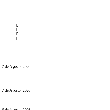
newmen@yourbranding.pt
(+351) 211 358 184
Instagram
Facebook
Políticas de Privacidade
Políticas de Cookies
Preços do Audi Q7 começam nos 110 mil euros
7 de Agosto, 2026
Chegou o novo Pêra Doce Branco Fresh Edition – Um vinho
que traz mais frescura ao verão
7 de Agosto, 2026
O mundo prefere vinhos mais frescos e menos alcoólicos
6 de Agosto, 2026