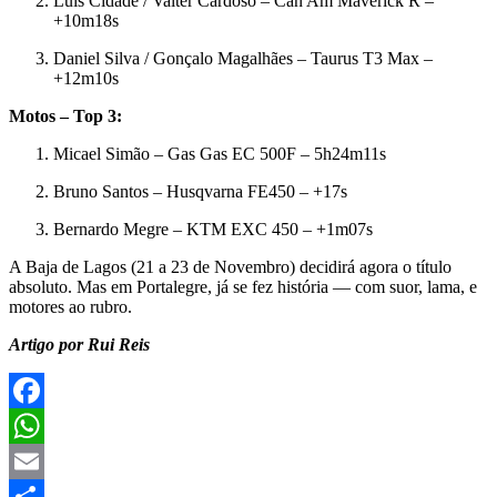
Luís Cidade / Valter Cardoso – Can Am Maverick R –
+10m18s
Daniel Silva / Gonçalo Magalhães – Taurus T3 Max –
+12m10s
Motos – Top 3:
Micael Simão – Gas Gas EC 500F – 5h24m11s
Bruno Santos – Husqvarna FE450 – +17s
Bernardo Megre – KTM EXC 450 – +1m07s
A Baja de Lagos (21 a 23 de Novembro) decidirá agora o título
absoluto. Mas em Portalegre, já se fez história — com suor, lama, e
motores ao rubro.
Artigo por Rui Reis
Facebook
WhatsApp
Email