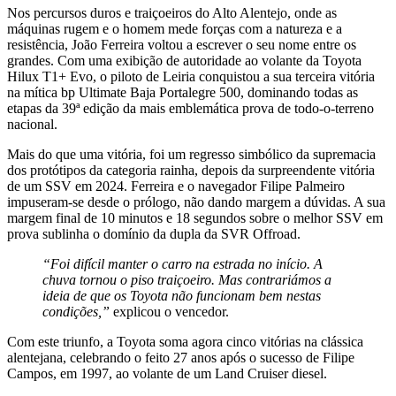
Nos percursos duros e traiçoeiros do Alto Alentejo, onde as
máquinas rugem e o homem mede forças com a natureza e a
resistência, João Ferreira voltou a escrever o seu nome entre os
grandes. Com uma exibição de autoridade ao volante da Toyota
Hilux T1+ Evo, o piloto de Leiria conquistou a sua terceira vitória
na mítica bp Ultimate Baja Portalegre 500, dominando todas as
etapas da 39ª edição da mais emblemática prova de todo-o-terreno
nacional.
Mais do que uma vitória, foi um regresso simbólico da supremacia
dos protótipos da categoria rainha, depois da surpreendente vitória
de um SSV em 2024. Ferreira e o navegador Filipe Palmeiro
impuseram-se desde o prólogo, não dando margem a dúvidas. A sua
margem final de 10 minutos e 18 segundos sobre o melhor SSV em
prova sublinha o domínio da dupla da SVR Offroad.
“Foi difícil manter o carro na estrada no início. A
chuva tornou o piso traiçoeiro. Mas contrariámos a
ideia de que os Toyota não funcionam bem nestas
condições,”
explicou o vencedor.
Com este triunfo, a Toyota soma agora cinco vitórias na clássica
alentejana, celebrando o feito 27 anos após o sucesso de Filipe
Campos, em 1997, ao volante de um Land Cruiser diesel.