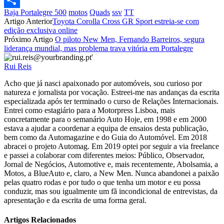
Baja Portalegre 500
motos
Quads
ssv
TT
Partilhar
Artigo Anterior
Toyota Corolla Cross GR Sport estreia-se com
edição exclusiva online
Próximo Artigo
O piloto New Men, Fernando Barreiros, segura
liderança mundial, mas problema trava vitória em Portalegre
Rui Reis
Acho que já nasci apaixonado por automóveis, sou curioso por
natureza e jornalista por vocação. Estreei-me nas andanças da escrita
especializada após ter terminado o curso de Relações Internacionais.
Entrei como estagiário para a Motorpress Lisboa, mais
concretamente para o semanário Auto Hoje, em 1998 e em 2000
estava a ajudar a coordenar a equipa de ensaios desta publicação,
bem como da Automagazine e do Guia do Automóvel. Em 2018
abracei o projeto Automag. Em 2019 optei por seguir a via freelance
e passei a colaborar com diferentes meios: Público, Observador,
Jornal de Negócios, Automotive e, mais recentemente, Abolsamia, a
Motos, a BlueAuto e, claro, a New Men. Nunca abandonei a paixão
pelas quatro rodas e por tudo o que tenha um motor e eu possa
conduzir, mas sou igualmente um fã incondicional de entrevistas, da
apresentação e da escrita de uma forma geral.
Artigos Relacionados