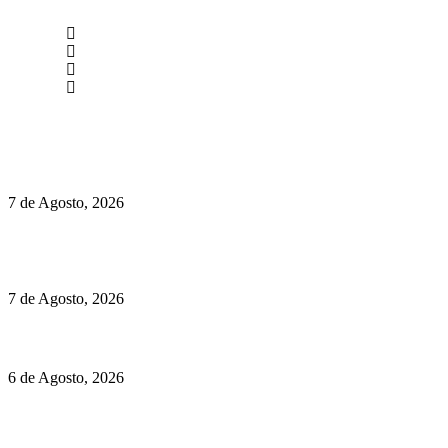
newmen@yourbranding.pt
(+351) 211 358 184
Instagram
Facebook
Políticas de Privacidade
Políticas de Cookies
Preços do Audi Q7 começam nos 110 mil euros
7 de Agosto, 2026
Chegou o novo Pêra Doce Branco Fresh Edition – Um vinho
que traz mais frescura ao verão
7 de Agosto, 2026
O mundo prefere vinhos mais frescos e menos alcoólicos
6 de Agosto, 2026
Hispano Suiza Carmen Sagrera: 1115 cv ao serviço do instinto