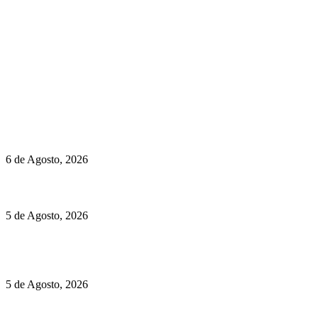
newmen@yourbranding.pt
(+351) 211 358 184
Instagram
Facebook
Políticas de Privacidade
Políticas de Cookies
O mundo prefere vinhos mais frescos e menos alcoólicos
6 de Agosto, 2026
Hispano Suiza Carmen Sagrera: 1115 cv ao serviço do instinto
5 de Agosto, 2026
Quinta da Moscadinha apresenta as novidades de Sidra e
Aguardente
5 de Agosto, 2026
Rússia: Aqui até as bombas atómicas são ortodoxas – um texto