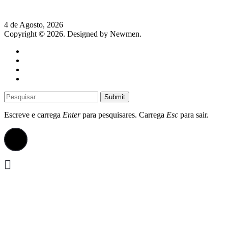
de José Milhazes
4 de Agosto, 2026
Copyright © 2026. Designed by Newmen.
Home
General
Sociedade
Destaques do dia
Submit
Escreve e carrega
Enter
para pesquisares. Carrega
Esc
para sair.