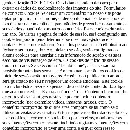
geolocalização (EXIF GPS). Os visitantes podem descarregar e
extrair os dados de geolocalização das imagens do site.
Formulários
de contacto Cookies Se deixar um comentário no nosso site pode
optar por guardar o seu nome, endereço de email e site nos cookies.
Isto é para sua conveniência para não ter de preencher novamente os
seus dados quando deixar outro comentário. Estes cookies durarão
um ano.
Se visitar a página de início de sessão, será configurado um
cookie temporário para determinar se o seu navegador aceita
cookies. Este cookie não contém dados pessoais e será eliminado ao
fechar o seu navegador.
Ao iniciar a sessão, serão configurados
alguns cookies para guardar a sua informação de sessão e as suas
escolhas de visualização de ecrã. Os cookies de início de sessão
duram um ano. Se seleccionar "Lembrar-me", a sua sessão irá
persistir durante duas semanas. Ao terminar a sessão, os cookies de
inicio de sessão serão removidos.
Se editar ou publicar um artigo,
será guardado no seu navegador um cookie adicional. Este cookie
não inclui dados pessoais apenas indica o ID de conteúdo do artigo
que acabou de editar. Expira ao fim de 1 dia.
Conteúdo incorporado
de outros sites Os artigos neste site podem incluir conteúdo
incorporado (por exemplo: vídeos, imagens, artigos, etc.). O
conteúdo incorporado de outros sites comporta-se tal como se o
utilizador visitasse esses sites.
Este site pode recolher dados sobre si,
usar cookies, incorporar rastreio feito por terceiros, monitorizar as
suas interacções com o mesmo, incluindo registar as interacções com
conteúdo incorporado se tiver uma conta e estiver com sessão