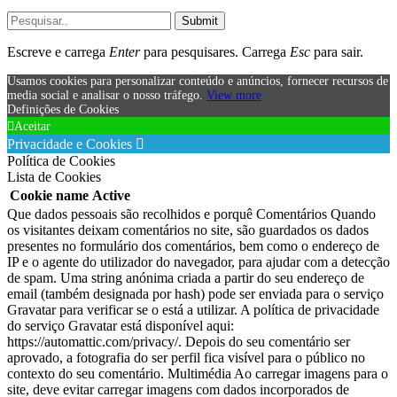
Submit
Escreve e carrega
Enter
para pesquisares. Carrega
Esc
para sair.
Usamos cookies para personalizar conteúdo e anúncios, fornecer recursos de
media social e analisar o nosso tráfego.
View more
Definições de Cookies
Aceitar
Privacidade e Cookies
Política de Cookies
Lista de Cookies
Cookie name
Active
Que dados pessoais são recolhidos e porquê Comentários Quando
os visitantes deixam comentários no site, são guardados os dados
presentes no formulário dos comentários, bem como o endereço de
IP e o agente do utilizador do navegador, para ajudar com a detecção
de spam.
Uma string anónima criada a partir do seu endereço de
email (também designada por hash) pode ser enviada para o serviço
Gravatar para verificar se o está a utilizar. A política de privacidade
do serviço Gravatar está disponível aqui:
https://automattic.com/privacy/. Depois do seu comentário ser
aprovado, a fotografia do ser perfil fica visível para o público no
contexto do seu comentário.
Multimédia Ao carregar imagens para o
site, deve evitar carregar imagens com dados incorporados de