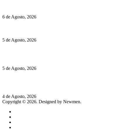
O mundo prefere vinhos mais frescos e menos alcoólicos
6 de Agosto, 2026
Hispano Suiza Carmen Sagrera: 1115 cv ao serviço do instinto
5 de Agosto, 2026
Quinta da Moscadinha apresenta as novidades de Sidra e
Aguardente
5 de Agosto, 2026
Rússia: Aqui até as bombas atómicas são ortodoxas – um texto
de José Milhazes
4 de Agosto, 2026
Copyright © 2026. Designed by Newmen.
Home
General
Sociedade
Destaques do dia