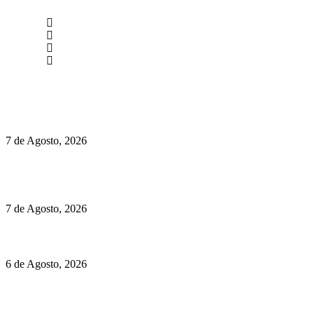
newmen@yourbranding.pt
(+351) 211 358 184
Instagram
Facebook
Políticas de Privacidade
Políticas de Cookies
Preços do Audi Q7 começam nos 110 mil euros
7 de Agosto, 2026
Chegou o novo Pêra Doce Branco Fresh Edition – Um vinho
que traz mais frescura ao verão
7 de Agosto, 2026
O mundo prefere vinhos mais frescos e menos alcoólicos
6 de Agosto, 2026
Hispano Suiza Carmen Sagrera: 1115 cv ao serviço do instinto