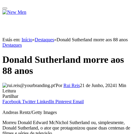
Estás em:
Início
»
Destaques
»
Donald Sutherland morre aos 88 anos
Destaques
Donald Sutherland morre aos
88 anos
Por
Rui Reis
21 de Junho, 2024
1 Min
Leitura
Partilhar
Facebook
Twitter
LinkedIn
Pinterest
Email
Andreas Rentz/Getty Images
Morreu Donald Edward McNichol Sutherland ou, simplesmente,
Donald Sutherland, o ator que protagonizou quase duas centenas de
filmes e séries de televisão.