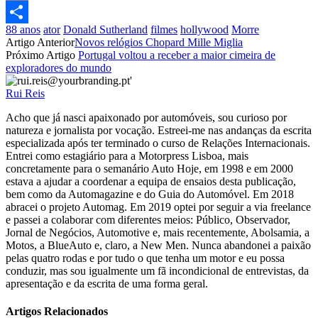
Email
88 anos
ator
Donald Sutherland
filmes
hollywood
Morre
Partilhar
Artigo Anterior
Novos relógios Chopard Mille Miglia
Próximo Artigo
Portugal voltou a receber a maior cimeira de
exploradores do mundo
Rui Reis
Acho que já nasci apaixonado por automóveis, sou curioso por
natureza e jornalista por vocação. Estreei-me nas andanças da escrita
especializada após ter terminado o curso de Relações Internacionais.
Entrei como estagiário para a Motorpress Lisboa, mais
concretamente para o semanário Auto Hoje, em 1998 e em 2000
estava a ajudar a coordenar a equipa de ensaios desta publicação,
bem como da Automagazine e do Guia do Automóvel. Em 2018
abracei o projeto Automag. Em 2019 optei por seguir a via freelance
e passei a colaborar com diferentes meios: Público, Observador,
Jornal de Negócios, Automotive e, mais recentemente, Abolsamia, a
Motos, a BlueAuto e, claro, a New Men. Nunca abandonei a paixão
pelas quatro rodas e por tudo o que tenha um motor e eu possa
conduzir, mas sou igualmente um fã incondicional de entrevistas, da
apresentação e da escrita de uma forma geral.
Artigos Relacionados