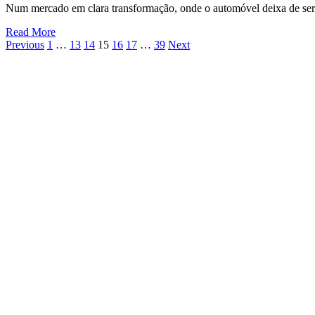
Num mercado em clara transformação, onde o automóvel deixa de ser 
Read More
Previous
1
…
13
14
15
16
17
…
39
Next