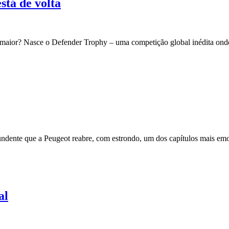
stá de volta
ão maior? Nasce o Defender Trophy – uma competição global inédita on
dente que a Peugeot reabre, com estrondo, um dos capítulos mais emo
al