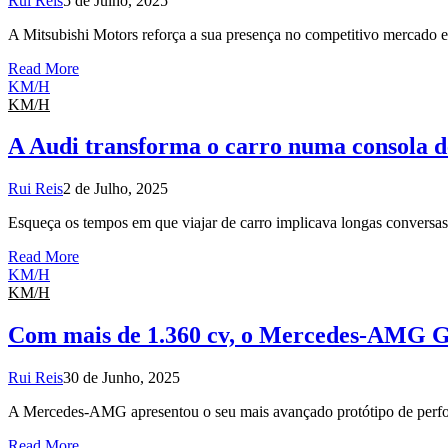
Rui Reis
5 de Julho, 2025
A Mitsubishi Motors reforça a sua presença no competitivo mercad
Read More
KM/H
KM/H
A Audi transforma o carro numa consola d
Rui Reis
2 de Julho, 2025
Esqueça os tempos em que viajar de carro implicava longas conversa
Read More
KM/H
KM/H
Com mais de 1.360 cv, o Mercedes-AMG G
Rui Reis
30 de Junho, 2025
A Mercedes-AMG apresentou o seu mais avançado protótipo de per
Read More