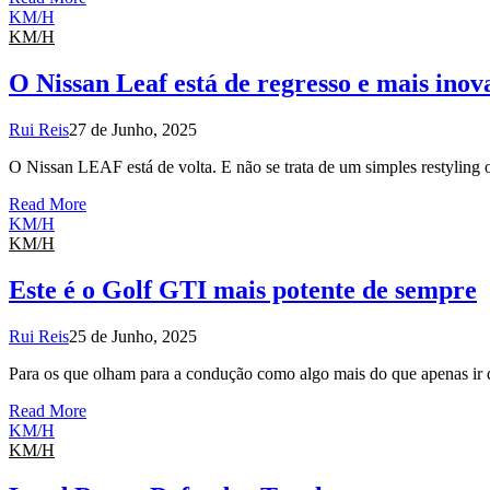
KM/H
KM/H
O Nissan Leaf está de regresso e mais ino
Rui Reis
27 de Junho, 2025
O Nissan LEAF está de volta. E não se trata de um simples restylin
Read More
KM/H
KM/H
Este é o Golf GTI mais potente de sempre
Rui Reis
25 de Junho, 2025
Para os que olham para a condução como algo mais do que apenas ir
Read More
KM/H
KM/H