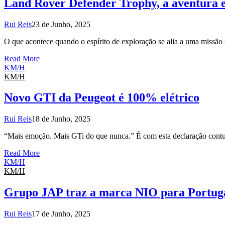
Land Rover Defender Trophy, a aventura e
Rui Reis
23 de Junho, 2025
O que acontece quando o espírito de exploração se alia a uma miss
Read More
KM/H
KM/H
Novo GTI da Peugeot é 100% elétrico
Rui Reis
18 de Junho, 2025
“Mais emoção. Mais GTi do que nunca.” É com esta declaração contun
Read More
KM/H
KM/H
Grupo JAP traz a marca NIO para Portug
Rui Reis
17 de Junho, 2025