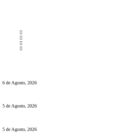
newmen@yourbranding.pt
(+351) 211 358 184
Instagram
Facebook
Políticas de Privacidade
Políticas de Cookies
O mundo prefere vinhos mais frescos e menos alcoólicos
6 de Agosto, 2026
Hispano Suiza Carmen Sagrera: 1115 cv ao serviço do instinto
5 de Agosto, 2026
Quinta da Moscadinha apresenta as novidades de Sidra e Aguar
5 de Agosto, 2026