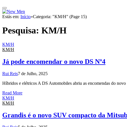
Estás em:
Início
»
Categoria: "KM/H" (Page 15)
Pesquisa:
KM/H
KM/H
KM/H
Já pode encomendar o novo DS Nº4
Rui Reis
7 de Julho, 2025
Híbridos e elétricos A DS Automobiles abriu as encomendas do no
Read More
KM/H
KM/H
Grandis é o novo SUV compacto da Mitsub