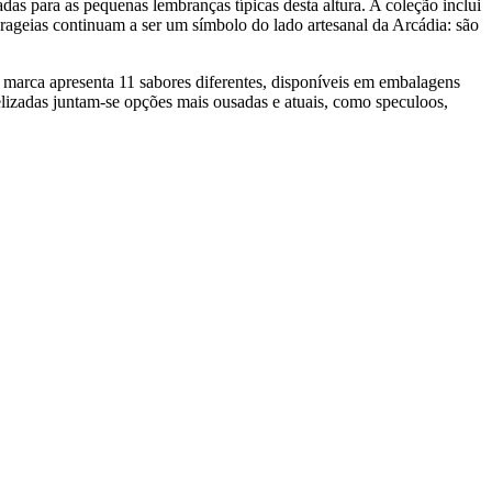
as para as pequenas lembranças típicas desta altura. A coleção inclui
ageias continuam a ser um símbolo do lado artesanal da Arcádia: são
A marca apresenta 11 sabores diferentes, disponíveis em embalagens
lizadas juntam-se opções mais ousadas e atuais, como speculoos,