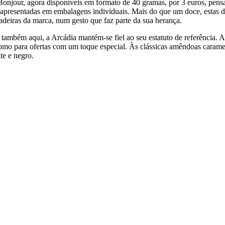
onjour, agora disponíveis em formato de 40 gramas, por 3 euros, pensad
apresentadas em embalagens individuais. Mais do que um doce, estas dr
deiras da marca, num gesto que faz parte da sua herança.
 também aqui, a Arcádia mantém-se fiel ao seu estatuto de referência. 
 como para ofertas com um toque especial. Às clássicas amêndoas carame
te e negro.