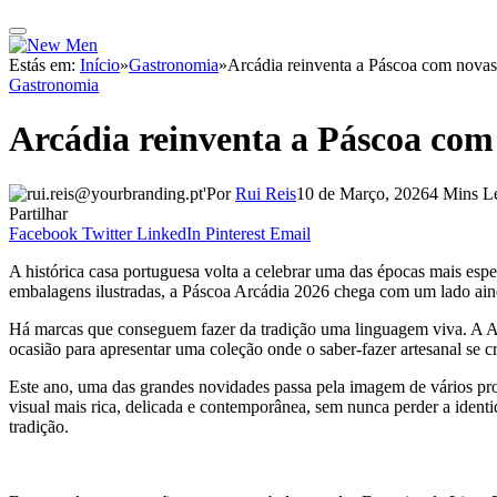
Estás em:
Início
»
Gastronomia
»
Arcádia reinventa a Páscoa com novas 
Gastronomia
Arcádia reinventa a Páscoa com
Por
Rui Reis
10 de Março, 2026
4 Mins Le
Partilhar
Facebook
Twitter
LinkedIn
Pinterest
Email
A histórica casa portuguesa volta a celebrar uma das épocas mais espe
embalagens ilustradas, a Páscoa Arcádia 2026 chega com um lado aind
Há marcas que conseguem fazer da tradição uma linguagem viva. A Ar
ocasião para apresentar uma coleção onde o saber-fazer artesanal se cr
Este ano, uma das grandes novidades passa pela imagem de vários pr
visual mais rica, delicada e contemporânea, sem nunca perder a ident
tradição.