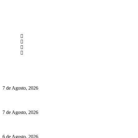
newmen@yourbranding.pt
(+351) 211 358 184
Instagram
Facebook
Políticas de Privacidade
Políticas de Cookies
Preços do Audi Q7 começam nos 110 mil euros
7 de Agosto, 2026
Chegou o novo Pêra Doce Branco Fresh Edition – Um vinho que t
7 de Agosto, 2026
O mundo prefere vinhos mais frescos e menos alcoólicos
6 de Agosto, 2026