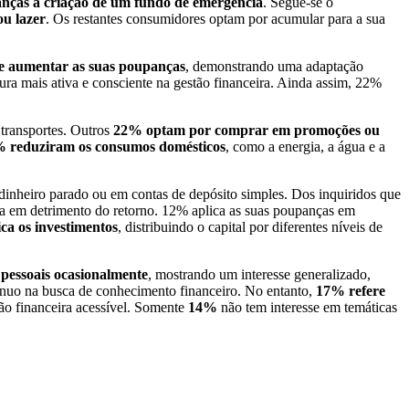
anças à criação de um fundo de emergência
. Segue-se o
ou lazer
. Os restantes consumidores optam por acumular para a sua
de aumentar as suas poupanças
, demonstrando uma adaptação
ura mais ativa e consciente na gestão financeira. Ainda assim, 22%
 transportes. Outros
22% optam por comprar em promoções ou
%
reduziram os consumos domésticos
, como a energia, a água e a
dinheiro parado ou em contas de depósito simples. Dos inquiridos que
nça em detrimento do retorno. 12% aplica as suas poupanças em
ica os investimentos
, distribuindo o capital por diferentes níveis de
pessoais ocasionalmente
, mostrando um interesse generalizado,
ínuo na busca de conhecimento financeiro. No entanto,
17% refere
ão financeira acessível. Somente
14%
não tem interesse em temáticas