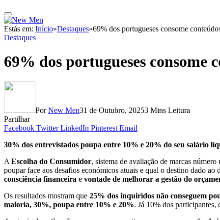
Estás em:
Início
»
Destaques
»
69% dos portugueses consome conteúdos 
Destaques
69% dos portugueses consome co
Por
New Men
31 de Outubro, 2025
3 Mins Leitura
Partilhar
Facebook
Twitter
LinkedIn
Pinterest
Email
30% dos entrevistados poupa
entre 10% e 20%
do seu salário lí
A
Escolha do Consumidor
, sistema de avaliação de marcas número 
poupar face aos desafios económicos atuais e qual o destino dado ao 
consciência financeira
e
vontade de melhorar a gestão do orçamen
Os resultados mostram que
25% dos inquiridos não conseguem poup
maioria, 30%, poupa
entre 10% e 20%
. Já 10% dos participantes