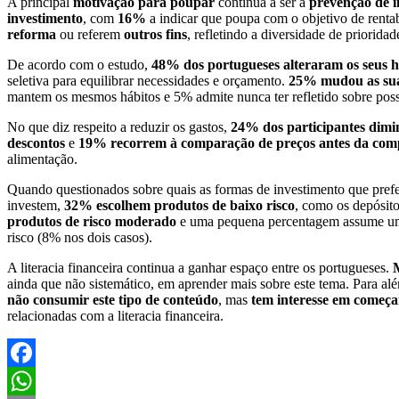
A principal
motivação para poupar
continua a ser a
prevenção de i
investimento
, com
16%
a indicar que poupa com o objetivo de rentab
reforma
ou referem
outros fins
, refletindo a diversidade de priorida
De acordo com o estudo,
48% dos portugueses
alteraram os seus 
seletiva para equilibrar necessidades e orçamento.
25% mudou as suas
mantem os mesmos hábitos e 5% admite nunca ter refletido sobre pos
No que diz respeito a reduzir os gastos,
24% dos participantes dimin
descontos
e
19% recorrem à comparação de preços antes da com
alimentação.
Quando questionados sobre quais as formas de investimento que pre
investem,
32%
escolhem
produtos de baixo risco
, como os depósito
produtos de risco moderado
e uma pequena percentagem assume 
risco (8% nos dois casos).
A literacia financeira continua a ganhar espaço entre os portugueses.
ainda que não sistemático, em aprender mais sobre este tema. Para al
não consumir este tipo de conteúdo
, mas
tem interesse em começa
relacionadas com a literacia financeira.
Facebook