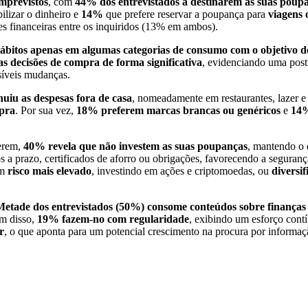
mprevistos
, com
44% dos entrevistados a destinarem as suas poup
ilizar o dinheiro e
14%
que prefere reservar a poupança para
viagens 
des financeiras entre os inquiridos (13% em ambos).
hábitos apenas em algumas categorias de consumo com o objetivo 
 decisões de compra de forma significativa
, evidenciando uma post
síveis mudanças.
uiu as despesas fora de casa
, nomeadamente em restaurantes, lazer e
pra
. Por sua vez,
18%
preferem
marcas brancas ou genéricos
e
14
ferem,
40% revela que não investem
as suas poupanças
, mantendo o 
s a prazo, certificados de aforro ou obrigações, favorecendo a segura
um
risco
mais elevado
, investindo em ações e criptomoedas, ou
diversif
Metade dos entrevistados (50%) consome conteúdos sobre finanças 
ém disso,
19%
fazem-no
com regularidade
, exibindo um esforço cont
r
, o que aponta para um potencial crescimento na procura por informaç