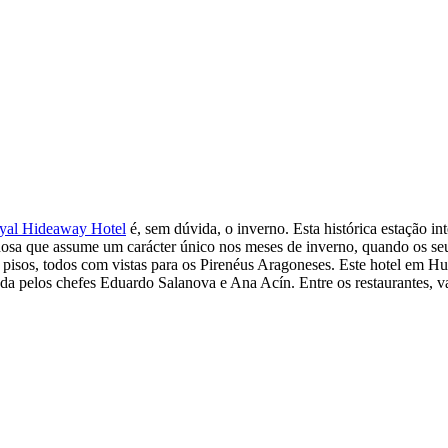
oyal Hideaway Hotel
é, sem dúvida, o inverno. Esta histórica estação in
osa que assume um carácter único nos meses de inverno, quando os se
s pisos, todos com vistas para os Pirenéus Aragoneses. Este hotel em H
ada pelos chefes Eduardo Salanova e Ana Acín. Entre os restaurantes, 