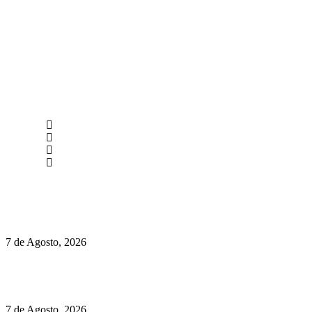
newmen@yourbranding.pt
(+351) 211 358 184
Instagram
Facebook
Políticas de Privacidade
Políticas de Cookies
Preços do Audi Q7 começam nos 110 mil euros
7 de Agosto, 2026
Chegou o novo Pêra Doce Branco Fresh Edition – Um vinho
que traz mais frescura ao verão
7 de Agosto, 2026