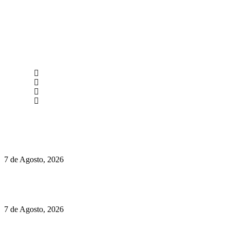
newmen@yourbranding.pt
(+351) 211 358 184
Instagram
Facebook
Políticas de Privacidade
Políticas de Cookies
Preços do Audi Q7 começam nos 110 mil euros
7 de Agosto, 2026
Chegou o novo Pêra Doce Branco Fresh Edition – Um vinho
que traz mais frescura ao verão
7 de Agosto, 2026
O mundo prefere vinhos mais frescos e menos alcoólicos