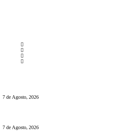
newmen@yourbranding.pt
(+351) 211 358 184
Instagram
Facebook
Políticas de Privacidade
Políticas de Cookies
Preços do Audi Q7 começam nos 110 mil euros
7 de Agosto, 2026
Chegou o novo Pêra Doce Branco Fresh Edition – Um vinho
que traz mais frescura ao verão
7 de Agosto, 2026
O mundo prefere vinhos mais frescos e menos alcoólicos