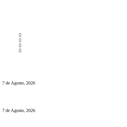
newmen@yourbranding.pt
(+351) 211 358 184
Instagram
Facebook
Políticas de Privacidade
Políticas de Cookies
Preços do Audi Q7 começam nos 110 mil euros
7 de Agosto, 2026
Chegou o novo Pêra Doce Branco Fresh Edition – Um vinho
que traz mais frescura ao verão
7 de Agosto, 2026
O mundo prefere vinhos mais frescos e menos alcoólicos